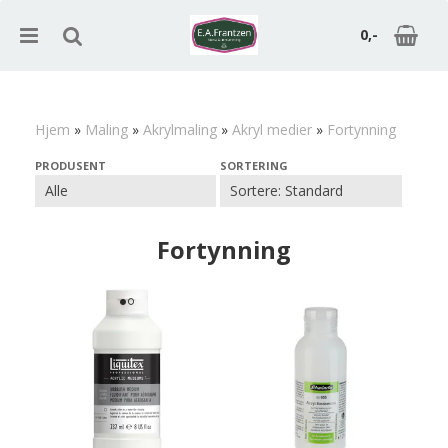
0,-
Hjem
»
Maling
»
Akrylmaling
»
Akryl medier
»
Fortynning
Nullstill
PRODUSENT
SORTERING
Trykk ENTER for å søke
Fortynning