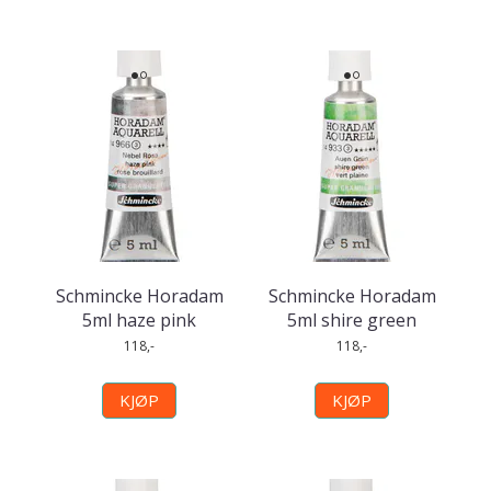
Schmincke Horadam
Schmincke Horadam
5ml haze pink
5ml shire green
118,-
118,-
KJØP
KJØP