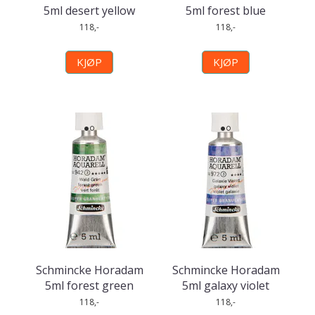
5ml desert yellow
5ml forest blue
118,-
118,-
KJØP
KJØP
Schmincke Horadam
Schmincke Horadam
5ml forest green
5ml galaxy violet
118,-
118,-