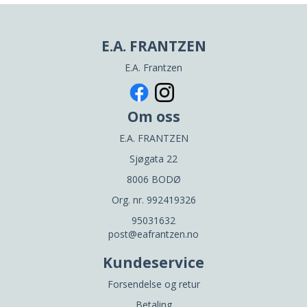
E.A. FRANTZEN
E.A. Frantzen
Om oss
E.A. FRANTZEN
Sjøgata 22
8006 BODØ
Org. nr. 992419326
95031632
post@eafrantzen.no
Kundeservice
Forsendelse og retur
Betaling