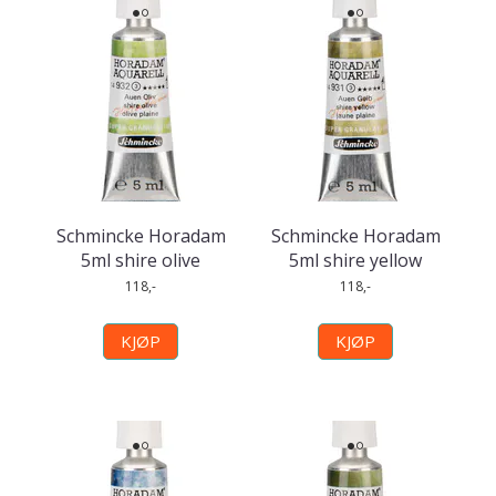
Schmincke Horadam
Schmincke Horadam
5ml shire olive
5ml shire yellow
118,-
118,-
KJØP
KJØP