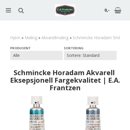
0,-
Hjem
»
Maling
»
Akvarellmaling
»
Schmincke Horadam 5ml
Nullstill
PRODUSENT
SORTERING
Trykk ENTER for å søke
Schmincke Horadam Akvarell 
Eksepsjonell Fargekvalitet | E.A.
Frantzen