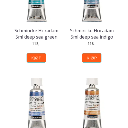
Schmincke Horadam
Schmincke Horadam
5ml deep sea green
5ml deep sea indigo
118,-
118,-
KJØP
KJØP