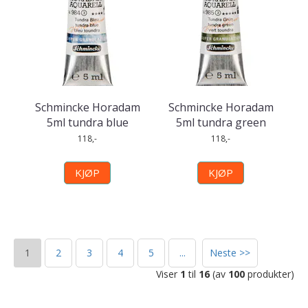
Schmincke Horadam
Schmincke Horadam
5ml tundra blue
5ml tundra green
118,-
118,-
KJØP
KJØP
1
2
3
4
5
...
Neste >>
Viser
1
til
16
(av
100
produkter)