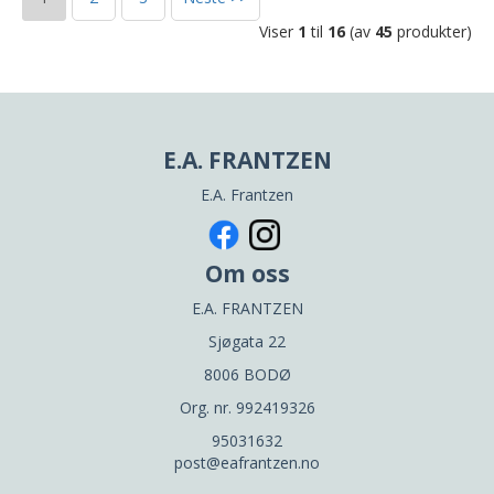
Viser
1
til
16
(av
45
produkter)
E.A. FRANTZEN
E.A. Frantzen
Om oss
E.A. FRANTZEN
Sjøgata 22
8006 BODØ
Org. nr. 992419326
95031632
post@eafrantzen.no