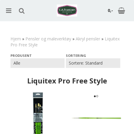
0,-
Hjem
»
Pensler og maleverktøy
»
Akryl pensler
»
Liquitex
Pro Free Style
Nullstill
PRODUSENT
SORTERING
Trykk ENTER for å søke
Liquitex Pro Free Style