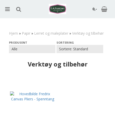
0,-
Hjem
»
Papir
»
Lerret og maleplater
»
Verktøy og tilbehør
Nullstill
PRODUSENT
SORTERING
Trykk ENTER for å søke
Verktøy og tilbehør