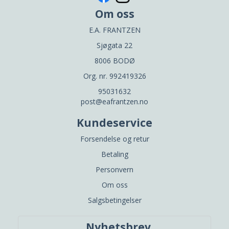
Om oss
E.A. FRANTZEN
Sjøgata 22
8006 BODØ
Org. nr. 992419326
95031632
post@eafrantzen.no
Kundeservice
Forsendelse og retur
Betaling
Personvern
Om oss
Salgsbetingelser
Nyhetsbrev