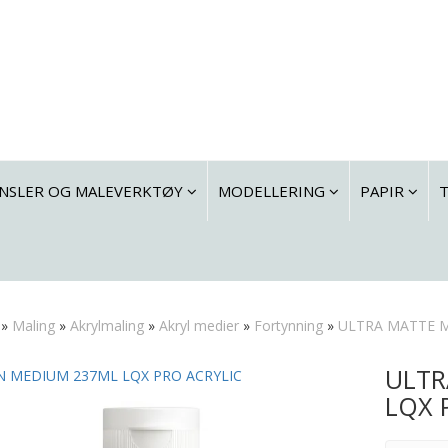
NSLER OG MALEVERKTØY
MODELLERING
PAPIR
»
Maling
»
Akrylmaling
»
Akryl medier
»
Fortynning
»
ULTRA MATTE M
ULTR
N MEDIUM 237ML LQX PRO ACRYLIC
LQX 