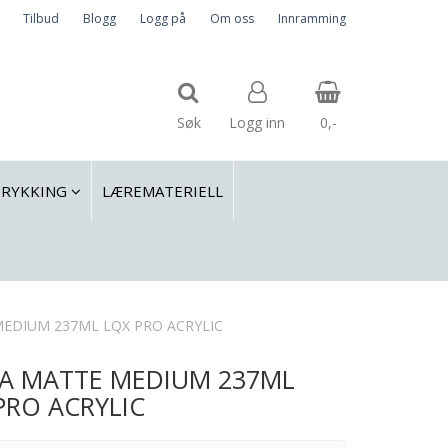
Tilbud
Blogg
Logg på
Om oss
Innramming
Søk
Logg inn
0,-
TRYKKING
LÆREMATERIELL
Nullstill
Trykk ENTER for å søke
EDIUM 237ML LQX PRO ACRYLIC
A MATTE MEDIUM 237ML
PRO ACRYLIC