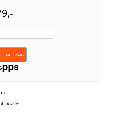
9,-
:
 i handlekurv
TEX
PÅ LAGER*