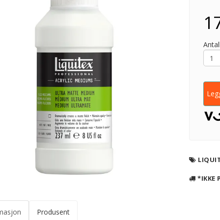
17
Antall
Legg
LIQUI
*IKKE 
masjon
Produsent