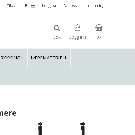
Tilbud
Blogg
Logg på
Om oss
Innramming
Søk
Logg inn
0,-
TRYKKING
LÆREMATERIELL
Nullstill
Trykk ENTER for å søke
inere