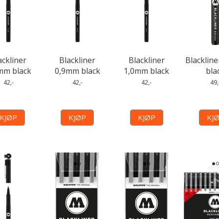
ackliner
Blackliner
Blackliner
Blacklin
mm black
0,9mm black
1,0mm black
bla
42,-
42,-
42,-
49,
KJØP
KJØP
KJØP
KJ