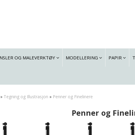
NSLER OG MALEVERKTØY
MODELLERING
PAPIR
»
Tegning og Illustrasjon
»
Penner og Finelinere
Penner og Finel