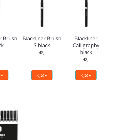
er Brush
Blackliner Brush
Blackliner
ck
S black
Calligraphy
black
-
42,-
42,-
ØP
KJØP
KJØP