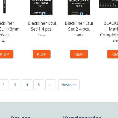
ackliner
Blackliner Etui
Blackliner Etui
BLACK
EL 1+3mm
Set 1 4 pcs.
Set 2 4 pcs.
Mar
black
Complete
148,-
148,-
42,-
428
KJØP
KJØP
KJØP
KJ
2
3
4
5
...
Neste >>