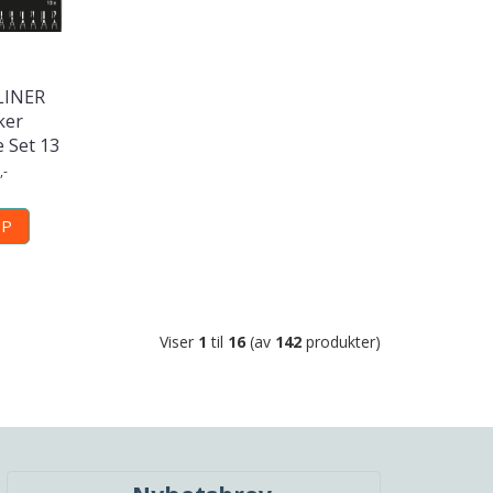
LINER
ker
 Set 13
,-
ØP
Viser
1
til
16
(av
142
produkter)