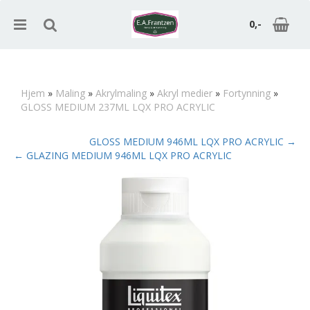
0,-
Hjem
»
Maling
»
Akrylmaling
»
Akryl medier
»
Fortynning
»
GLOSS MEDIUM 237ML LQX PRO ACRYLIC
Nullstill
GLOSS MEDIUM 946ML LQX PRO ACRYLIC →
Trykk ENTER for å søke
← GLAZING MEDIUM 946ML LQX PRO ACRYLIC