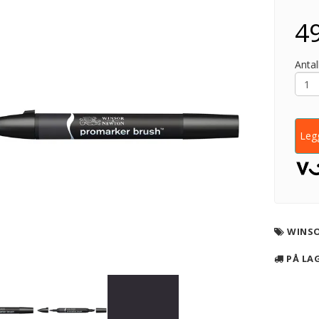
49
Antall
Legg
WINS
PÅ LA