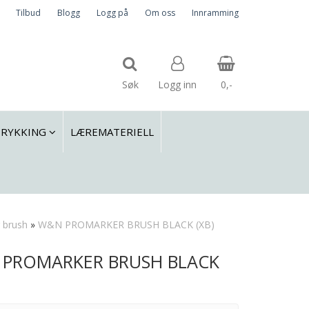
Tilbud
Blogg
Logg på
Om oss
Innramming
Søk
Logg inn
0,-
TRYKKING
LÆREMATERIELL
Nullstill
Trykk ENTER for å søke
 brush
»
W&N PROMARKER BRUSH BLACK (XB)
PROMARKER BRUSH BLACK