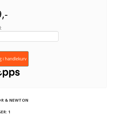
,-
:
 i handlekurv
OR & NEWTON
GER
: 1