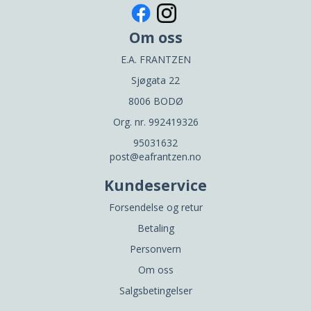
Om oss
E.A. FRANTZEN
Sjøgata 22
8006 BODØ
Org. nr. 992419326
95031632
post@eafrantzen.no
Kundeservice
Forsendelse og retur
Betaling
Personvern
Om oss
Salgsbetingelser