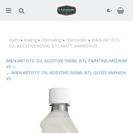
0,-
Hjem
»
Maling
»
Oljemaling
»
Oljemedier
»
W&N ARTISTS'
OIL ADDITIVE 500ML BTL MATT VARNISH V3
Nullstill
W&N ARTISTS' OIL ADDITIVE 500ML BTL PAINTING MEDIUM
Trykk ENTER for å søke
V3 →
← W&N ARTISTS' OIL ADDITIVE 500ML BTL GLOSS VARNISH
V3