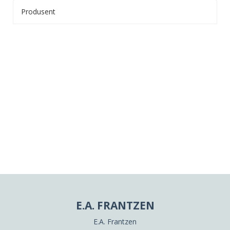
Produsent
E.A. FRANTZEN
E.A. Frantzen