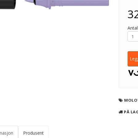
32
Antall
Legg
MOLO
PÅ LA
masjon
Produsent