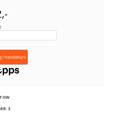
,-
:
 i handlekurv
TOW
GER
: 3