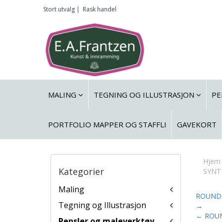
Stort utvalg |
Rask handel
MALING
TEGNING OG ILLUSTRASJON
PE
PORTFOLIO MAPPER OG STAFFLI
GAVEKORT
Hjem
Kategorier
SYNT
Maling
ROUND 
Tegning og Illustrasjon
→
← ROUN
Pensler og maleverktøy