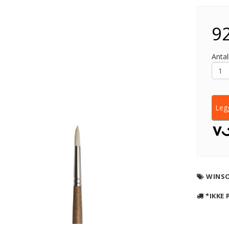
92
Antall
Legg
WINS
*IKKE 