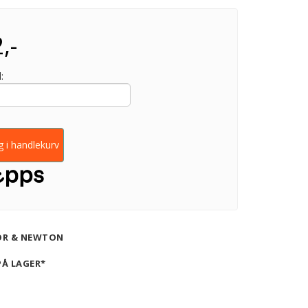
,-
:
 i handlekurv
OR & NEWTON
PÅ LAGER*