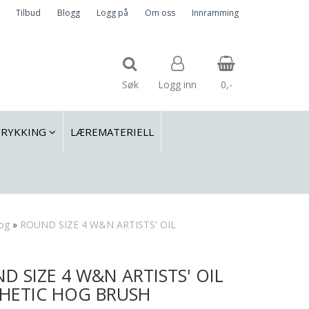
Tilbud
Blogg
Logg på
Om oss
Innramming
Søk
Logg inn
0,-
TRYKKING
LÆREMATERIELL
Nullstill
Trykk ENTER for å søke
hog
»
ROUND SIZE 4 W&N ARTISTS' OIL
D SIZE 4 W&N ARTISTS' OIL
HETIC HOG BRUSH