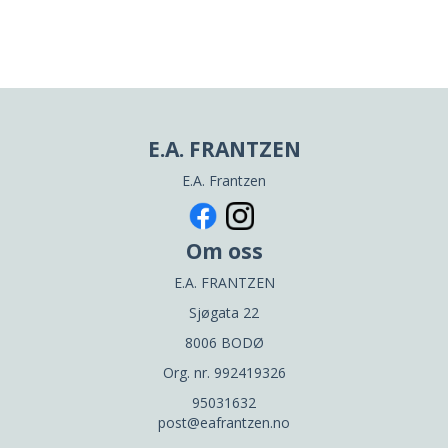
E.A. FRANTZEN
E.A. Frantzen
Om oss
E.A. FRANTZEN
Sjøgata 22
8006 BODØ
Org. nr. 992419326
95031632
post@eafrantzen.no