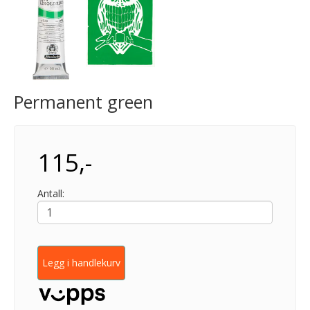
Permanent green
115,-
Antall:
Legg i handlekurv