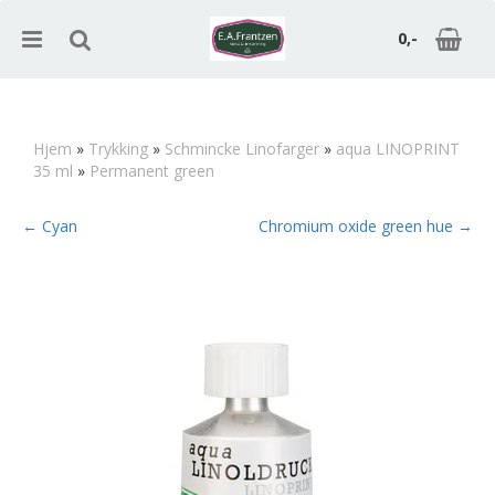
0,-
Hjem
»
Trykking
»
Schmincke Linofarger
»
aqua LINOPRINT
35 ml
»
Permanent green
Nullstill
← Cyan
Chromium oxide green hue →
Trykk ENTER for å søke