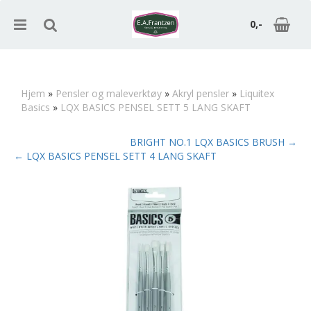
0,-
Hjem
»
Pensler og maleverktøy
»
Akryl pensler
»
Liquitex
Basics
»
LQX BASICS PENSEL SETT 5 LANG SKAFT
Nullstill
BRIGHT NO.1 LQX BASICS BRUSH →
Trykk ENTER for å søke
← LQX BASICS PENSEL SETT 4 LANG SKAFT