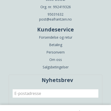
Org. nr. 992419326
95031632
post@eafrantzen.no
Kundeservice
Forsendelse og retur
Betaling
Personvern
Om oss
Salgsbetingelser
Nyhetsbrev
Meld meg på