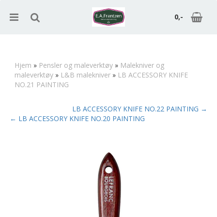
0,-
Hjem
»
Pensler og maleverktøy
»
Malekniver og
maleverktøy
»
L&B malekniver
»
LB ACCESSORY KNIFE
Nullstill
NO.21 PAINTING
Trykk ENTER for å søke
LB ACCESSORY KNIFE NO.22 PAINTING →
← LB ACCESSORY KNIFE NO.20 PAINTING