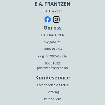
E.A. FRANTZEN
E.A. Frantzen
Om oss
E.A. FRANTZEN
Sjøgata 22
8006 BODØ
Org. nr. 992419326
95031632
post@eafrantzen.no
Kundeservice
Forsendelse og retur
Betaling
Personvern