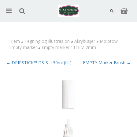
0,-
Hjem
»
Tegning og Illustrasjon
»
Akryltusjer
»
Molotow
Empty marker
»
Empty marker 111EM 2mm
Nullstill
← DRIPSTICK™ DS-S II 30ml (filt)
EMPTY Marker Brush →
Trykk ENTER for å søke