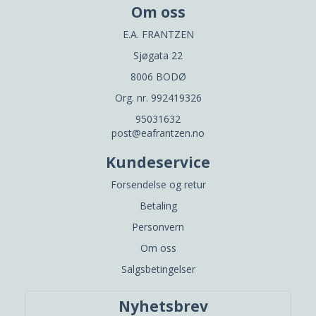
Om oss
E.A. FRANTZEN
Sjøgata 22
8006 BODØ
Org. nr. 992419326
95031632
post@eafrantzen.no
Kundeservice
Forsendelse og retur
Betaling
Personvern
Om oss
Salgsbetingelser
Nyhetsbrev