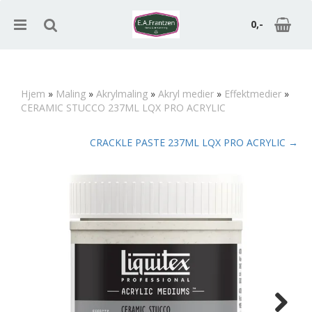
0,-
Hjem
»
Maling
»
Akrylmaling
»
Akryl medier
»
Effektmedier
»
CERAMIC STUCCO 237ML LQX PRO ACRYLIC
Nullstill
CRACKLE PASTE 237ML LQX PRO ACRYLIC →
Trykk ENTER for å søke