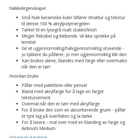
Nøkkelegenskaper
Små hule keramiske kuler tilfører struktur og tekstur
til denne 100 % akrylpolymergelen
Tørker til en lysegrå matt stukkofinish
Meget fleksibel og klebende. Vil ikke sprekke på
lerretet
Gir et ugjennomsiktig/halvgjennomsiktig utseende -
jo tykkere du påfører, jo mer ugjennomsiktig blir den
Kan brukes alene, blandes med farge eller overmales
når den er tørr
Hvordan bruke
Påfør med palettkniv eller pensel
Bland med akrylfarge for å lage en farget
tekstursement
Overmal når den er tørr med akrylfarge
For å bruke den som en absorberende grunn - påfør
et tynt lag på overflaten og la tørke
For å lasere - mal over med en blanding av farge og
Airbrush Medium
Sikkerhetsdatablad