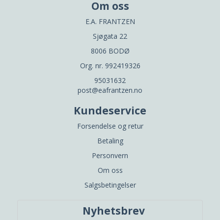
Om oss
E.A. FRANTZEN
Sjøgata 22
8006 BODØ
Org. nr. 992419326
95031632
post@eafrantzen.no
Kundeservice
Forsendelse og retur
Betaling
Personvern
Om oss
Salgsbetingelser
Nyhetsbrev