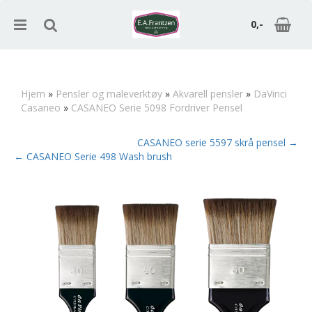
0,-
Hjem
»
Pensler og maleverktøy
»
Akvarell pensler
»
DaVinci
Casaneo
»
CASANEO Serie 5098 Fordriver Pensel
Nullstill
CASANEO serie 5597 skrå pensel →
Trykk ENTER for å søke
← CASANEO Serie 498 Wash brush