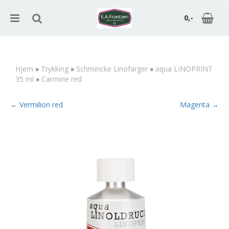
0,-
Hjem
»
Trykking
»
Schmincke Linofarger
»
aqua LINOPRINT
35 ml
»
Carmine red
Nullstill
← Vermilion red
Magenta →
Trykk ENTER for å søke