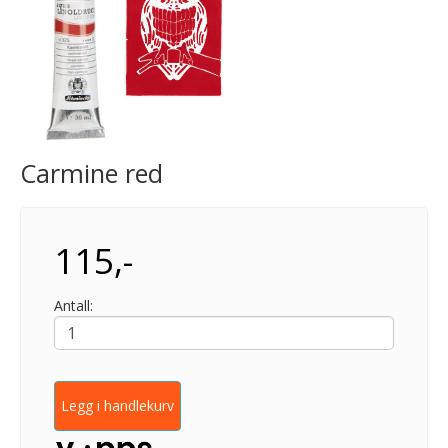
Carmine red
115,-
Antall:
Legg i handlekurv