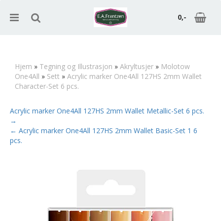
0,-
Hjem
»
Tegning og Illustrasjon
»
Akryltusjer
»
Molotow
One4All
»
Sett
»
Acrylic marker One4All 127HS 2mm Wallet
Nullstill
Character-Set 6 pcs.
Trykk ENTER for å søke
Acrylic marker One4All 127HS 2mm Wallet Metallic-Set 6 pcs.
→
← Acrylic marker One4All 127HS 2mm Wallet Basic-Set 1 6
pcs.