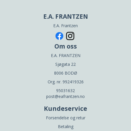
E.A. FRANTZEN
E.A. Frantzen
Om oss
E.A. FRANTZEN
Sjøgata 22
8006 BODØ
Org. nr. 992419326
95031632
post@eafrantzen.no
Kundeservice
Forsendelse og retur
Betaling