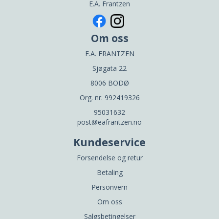
E.A. Frantzen
Om oss
E.A. FRANTZEN
Sjøgata 22
8006 BODØ
Org. nr. 992419326
95031632
post@eafrantzen.no
Kundeservice
Forsendelse og retur
Betaling
Personvern
Om oss
Salgsbetingelser