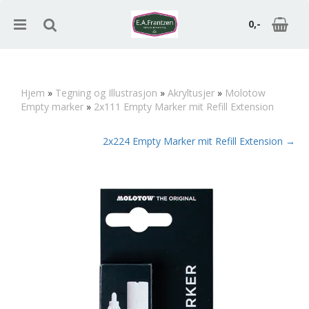
0,-
Hjem
»
Tegning og Illustrasjon
»
Akryltusjer
»
Molotow
Empty marker
»
2x111 Empty Marker mit Refill Extension
Nullstill
2x224 Empty Marker mit Refill Extension →
Trykk ENTER for å søke