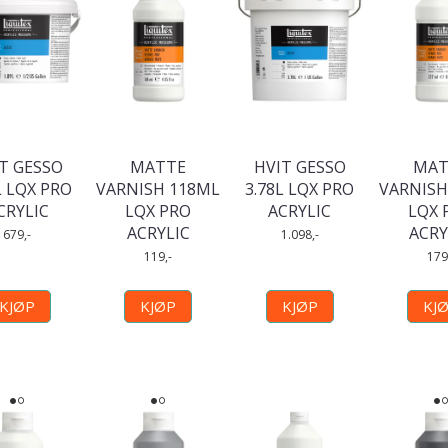
T GESSO
MATTE
HVIT GESSO
MAT
L LQX PRO
VARNISH 118ML
3.78L LQX PRO
VARNISH
CRYLIC
LQX PRO
ACRYLIC
LQX 
ACRYLIC
ACRY
679,-
1.098,-
119,-
179
KJØP
KJØP
KJØP
KJ