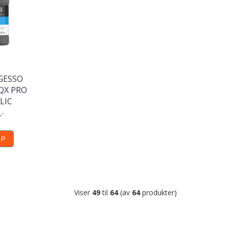
GESSO
QX PRO
LIC
,-
ØP
Viser
49
til
64
(av
64
produkter)