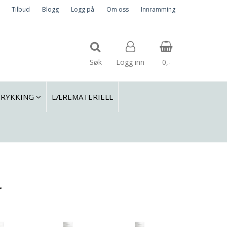
Tilbud
Blogg
Logg på
Om oss
Innramming
Søk
Logg inn
0,-
TRYKKING
LÆREMATERIELL
Nullstill
Trykk ENTER for å søke
r