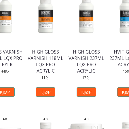
S VARNISH
HIGH GLOSS
HIGH GLOSS
HVIT 
L LQX PRO
VARNISH 118ML
VARNISH 237ML
237ML L
CRYLIC
LQX PRO
LQX PRO
ACRY
ACRYLIC
ACRYLIC
449,-
159
119,-
179,-
KJØP
KJØP
KJØP
KJ