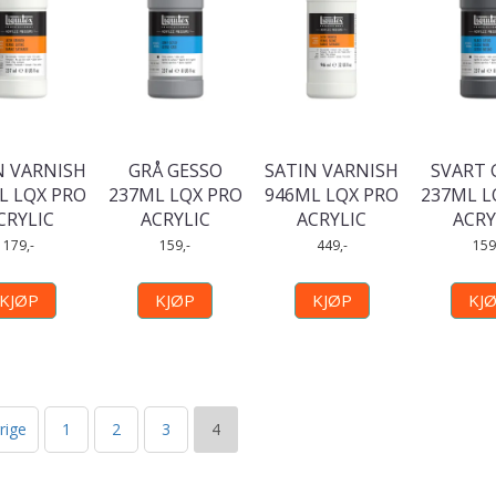
N VARNISH
GRÅ GESSO
SATIN VARNISH
SVART 
L LQX PRO
237ML LQX PRO
946ML LQX PRO
237ML L
CRYLIC
ACRYLIC
ACRYLIC
ACRY
179,-
159,-
449,-
159
KJØP
KJØP
KJØP
KJ
rige
1
2
3
4