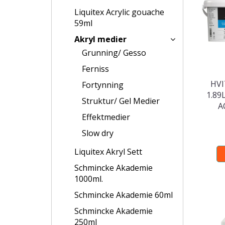
Liquitex Acrylic gouache
59ml
Akryl medier
Grunning/ Gesso
Ferniss
HVI
Fortynning
1.89
Struktur/ Gel Medier
A
Effektmedier
Slow dry
Liquitex Akryl Sett
Schmincke Akademie
1000ml.
Schmincke Akademie 60ml
Schmincke Akademie
250ml