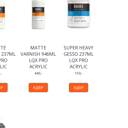
TE
MATTE
SUPER HEAVY
 237ML
VARNISH 946ML
GESSO 237ML
PRO
LQX PRO
LQX PRO
LIC
ACRYLIC
ACRYLIC
,-
449,-
159,-
ØP
KJØP
KJØP