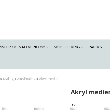
NSLER OG MALEVERKTØY
MODELLERING
PAPIR
»
Maling
»
Akrylmaling
»
Akryl medier
Akryl medie