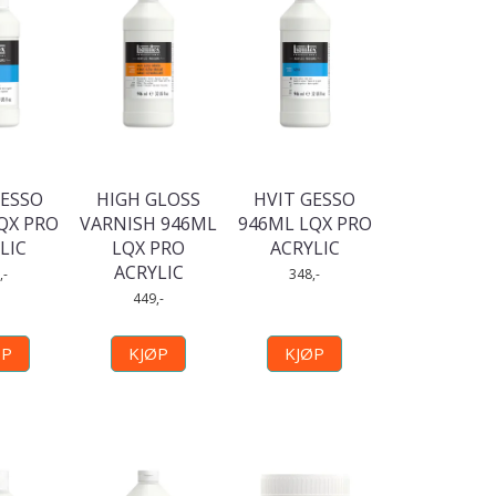
GESSO
HIGH GLOSS
HVIT GESSO
QX PRO
VARNISH 946ML
946ML LQX PRO
LIC
LQX PRO
ACRYLIC
ACRYLIC
,-
348,-
449,-
ØP
KJØP
KJØP