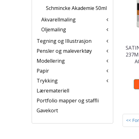
Schmincke Akademie 50ml
Akvarellmaling
Oljemaling
Tegning og Illustrasjon
SATI
Pensler og maleverktøy
237M
Modellering
A
Papir
Trykking
Læremateriell
Portfolio mapper og staffli
Gavekort
<< For